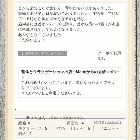
首から肩のこりが激しく、背中にもハリがありました。
頭痛もあり辛い日が続いておりましたが、施術をして頂い
ている時から体が温かくなるのを感じ、
施術後には首がスムーズに動き、首から肩への張りが本当
に軽減されてとても楽になりました。
ありがとうございました。
また伺います！
クーポン利用
予約時のクーポン・メニュー
なし
整体とリラクゼーションの店 Manoからの返信コメン
ト
ご利用ありがとうございます。楽になったようで何よ
りでございます。
またいつでもご利用くださいませ。
サトムさん
（男性/20代後半/会社員）
総合
4
雰囲気
4
[投稿日] 2024/8/3
接客サービス
5
技術・仕上がり
5
メニュー・
料金
4