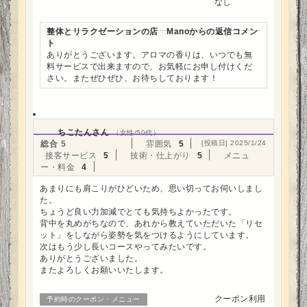
なし
整体とリラクゼーションの店 Manoからの返信コメン
ト
ありがとうございます。アロマの香りは、いつでも無
料サービスで出来ますので、お気軽にお申し付けくだ
さい。またぜひぜひ、お待ちしております！
ちこたんさん
（女性/50代）
総合
5
雰囲気
5
[投稿日] 2025/1/24
接客サービス
5
技術・仕上がり
5
メニュ
ー・料金
4
あまりにも肩こりがひどいため、思い切ってお伺いしまし
た。
ちょうど良い力加減でとても気持ちよかったです。
背中を丸めがちなので、あれから教えていただいた「リセ
ット」をしながら姿勢を気をつけるようにしています。
次はもう少し長いコースやってみたいです。
ありがとうございました。
またよろしくお願いいたします。
クーポン利用
予約時のクーポン・メニュー