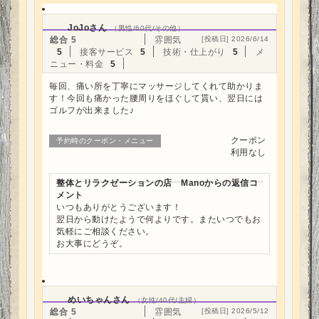
JoJoさん
（男性/60代/その他）
総合
5
雰囲気
[投稿日] 2026/6/14
5
接客サービス
5
技術・仕上がり
5
メ
ニュー・料金
5
毎回、痛い所を丁寧にマッサージしてくれて助かりま
す！今回も痛かった腰周りをほぐして貰い、翌日には
ゴルフが出来ました♪
クーポン
予約時のクーポン・メニュー
利用なし
整体とリラクゼーションの店 Manoからの返信コ
メント
いつもありがとうございます！
翌日から動けたようで何よりです。またいつでもお
気軽にご相談ください。
お大事にどうぞ。
めいちゃんさん
（女性/40代/主婦）
総合
5
雰囲気
[投稿日] 2026/5/12