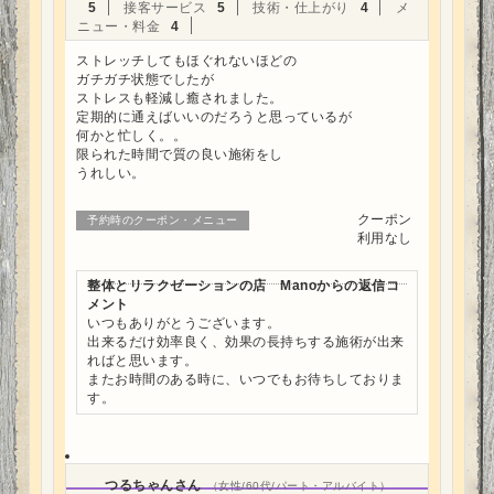
5
接客サービス
5
技術・仕上がり
4
メ
ニュー・料金
4
ストレッチしてもほぐれないほどの
ガチガチ状態でしたが
ストレスも軽減し癒されました。
定期的に通えばいいのだろうと思っているが
何かと忙しく。。
限られた時間で質の良い施術をし
うれしい。
クーポン
予約時のクーポン・メニュー
利用なし
整体とリラクゼーションの店 Manoからの返信コ
メント
いつもありがとうございます。
出来るだけ効率良く、効果の長持ちする施術が出来
ればと思います。
またお時間のある時に、いつでもお待ちしておりま
す。
つるちゃんさん
（女性/60代/パート・アルバイト）