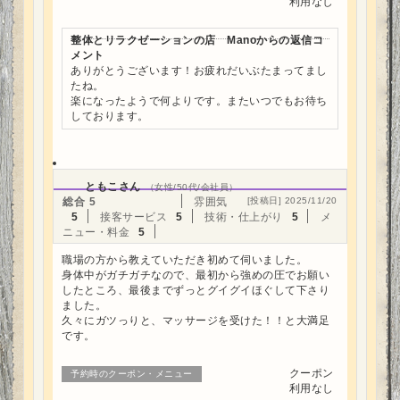
利用なし
整体とリラクゼーションの店 Manoからの返信コ
メント
ありがとうございます！お疲れだいぶたまってまし
たね。
楽になったようで何よりです。またいつでもお待ち
しております。
ともこさん
（女性/50代/会社員）
総合
5
雰囲気
[投稿日] 2025/11/20
5
接客サービス
5
技術・仕上がり
5
メ
ニュー・料金
5
職場の方から教えていただき初めて伺いました。
身体中がガチガチなので、最初から強めの圧でお願い
したところ、最後までずっとグイグイほぐして下さり
ました。
久々にガツっりと、マッサージを受けた！！と大満足
です。
クーポン
予約時のクーポン・メニュー
利用なし