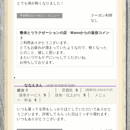
とても体が軽くなりました！
クーポン利用
予約時のクーポン・メニュー
なし
整体とリラクゼーションの店 Manoからの返信コメン
ト
ご利用ありがとうございます。
とてもお疲れが溜まっていたようなので、軽くなった
とのこと、嬉しく思います。
またいつでもケアにいらしてくださいね。
お待ちしております。
ななえさん
（女性/30代前半/主婦）
総合
5
雰囲気
5
[投稿日] 2024/7/25
接客サービス
5
技術・仕上がり
5
メニュ
ー・料金
5
いつも凝ってる所をしっかりほぐしていただいてありがと
うございます。詐術してもらった日はぐっすり寝れます。
いつもありがとうございます。