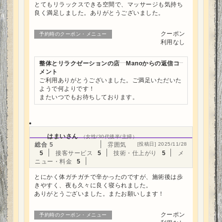
とてもリラックスできる空間で、マッサージも気持ち
良く満足しました。ありがとうございました。
クーポン
予約時のクーポン・メニュー
利用なし
整体とリラクゼーションの店 Manoからの返信コ
メント
ご利用ありがとうございました。ご満足いただいた
ようで何よりです！
またいつでもお待ちしております。
はまいさん
（女性/30代後半/主婦）
総合
5
雰囲気
[投稿日] 2025/11/28
5
接客サービス
5
技術・仕上がり
5
メ
ニュー・料金
5
とにかく体ガチガチで辛かったのですが、施術後は歩
きやすく、夜も久々に良く寝られました。
ありがとうございました。またお願いします！
クーポン
予約時のクーポン・メニュー