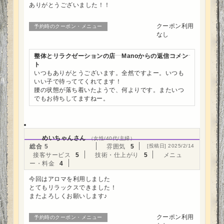
ありがとうございました！！
クーポン利用
予約時のクーポン・メニュー
なし
整体とリラクゼーションの店 Manoからの返信コメン
ト
いつもありがとうございます。全然ですよー。いつも
いい子で待っててくれてます！
腰の状態が落ち着いたようで、何よりです。またいつ
でもお待ちしてますねー。
めいちゃんさん
（女性/40代/主婦）
総合
5
雰囲気
5
[投稿日] 2025/2/14
接客サービス
5
技術・仕上がり
5
メニュ
ー・料金
4
今回はアロマを利用しました
とてもリラックスできました！
またよろしくお願いします♪
クーポン利用
予約時のクーポン・メニュー