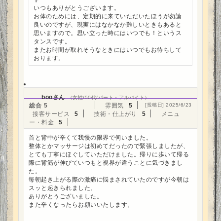
いつもありがとうございます。
お体のためには、定期的に来ていただいたほうが勿論
良いのですが、現実にはなかなか難しいときもあると
思いますので。思い立った時にはいつでも！というス
タンスです。
またお時間が取れそうなときにはいつでもお待ちして
おります。
booさん
（女性/50代/パート・アルバイト）
総合
5
雰囲気
5
[投稿日] 2025/6/23
接客サービス
5
技術・仕上がり
5
メニュ
ー・料金
5
首と背中が辛くて我慢の限界で伺いました。
整体とかマッサージは初めてだったので緊張しましたが、
とても丁寧にほぐしていただけました。帰りに歩いて帰る
際に背筋が伸びていつもと視界が違うことに気づきまし
た。
毎朝起き上がる際の激痛に悩まされていたのですが今朝は
スッと起きられました。
ありがとうございました。
また辛くなったらお願いいたします。