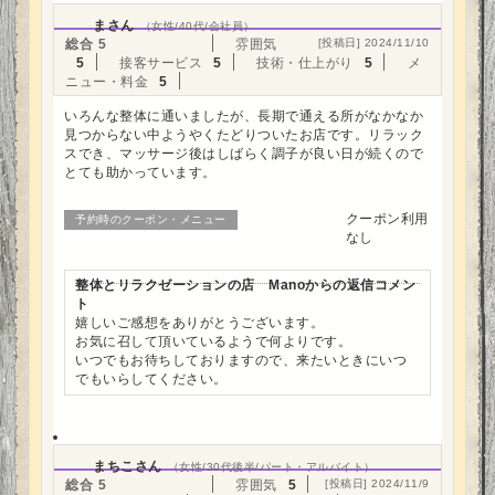
まさん
（女性/40代/会社員）
総合
5
雰囲気
[投稿日] 2024/11/10
5
接客サービス
5
技術・仕上がり
5
メ
ニュー・料金
5
いろんな整体に通いましたが、長期で通える所がなかなか
見つからない中ようやくたどりついたお店です。リラック
スでき、マッサージ後はしばらく調子が良い日が続くので
とても助かっています。
クーポン利用
予約時のクーポン・メニュー
なし
整体とリラクゼーションの店 Manoからの返信コメン
ト
嬉しいご感想をありがとうございます。
お気に召して頂いているようで何よりです。
いつでもお待ちしておりますので、来たいときにいつ
でもいらしてください。
まちこさん
（女性/30代後半/パート・アルバイト）
総合
5
雰囲気
5
[投稿日] 2024/11/9