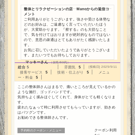
整体とリラクゼーションの店 Manoからの返信コ
メント
ご利用ありがとうございます。強さや受ける体勢な
どのお好みは、ご遠慮なく言っていただいたほう
が、大変助かります。『察する』のも大切なこと
で、気を付けてはおりますが絶対的なものではない
ので、意思の疎通はとてもありがたく感謝いたしま
す。
お気に召していただいたようでありがとうございま
す。またいつでもお待ちしております。
マッキーさん
（女性/60代）
総合
5
雰囲気
5
[投稿日] 2025/5/11
接客サービス
5
技術・仕上がり
5
メニュ
ー・料金
5
ここの整体師さんはまるで、痛いところが見えているかの
ような施行、ゴッドハンドです。
気持ちよく揉みほぐしてくれて、身体がとても軽くなりま
す。
疲れたなぁって時に利用させてもらっていますが、効きめ
はバツグンです。
お勧めできる整体師さんです。
クーポン利用
予約時のクーポン・メニュー