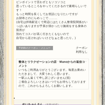
ピンポイントで言わずともソコソコと
思っているところをやってくださるので素晴らしいで
す！
もっと時間を長くしてお世話になりたいですが
お財布とのにらめっこで………
(自宅は拝島駅近くで周辺にはたくさん整骨院関係がい
っぱいありますが予算が掛かったり施術をする身体の
箇所が
別れてコスパが高く行きたくもないので
自宅から近ければいいけどなぁと思ったり。)
クーポン
予約時のクーポン・メニュー
利用なし
整体とリラクゼーションの店 Manoからの返信コ
メント
いつもご利用ありがとうございます。毎度お褒めい
ただきまして、大変うれしく思います。
一駅ぶん遠くて申し訳ございません(笑)
ご都合よろしいときはいつでもお待ちしております
ので、これからもよろしくお願いします。
めいちゃんさん
（女性/40代）