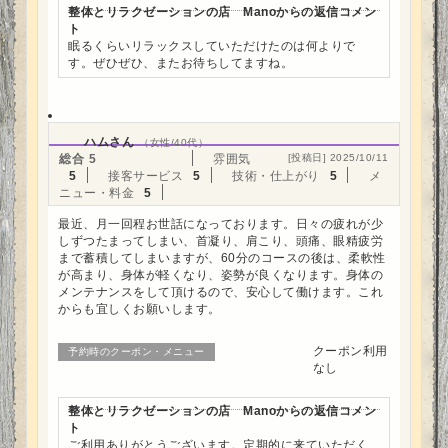
整体とリラクゼーションの店 Manoからの返信コメン
ト
眠るくらいリラックスしていただけたのは何よりで
す。ぜひぜひ、またお待ちしてますね。
ハムさん
（女性/40代）
総合
5
雰囲気
[投稿日] 2025/10/11
5
接客サービス
5
技術・仕上がり
5
メ
ニュー・料金
5
最近、月一回程お世話になっております。日々の疲れが少
しずつたまってしまい、首凝り、肩こり、頭痛、眼精疲労
まで蓄積してしまいますが、60分のコースの後は、柔軟性
が高まり、身体が軽くなり、姿勢が良くなります。身体の
メンテナンスをして頂けるので、安心して働けます。これ
からも宜しくお願いします。
クーポン利用
予約時のクーポン・メニュー
なし
整体とリラクゼーションの店 Manoからの返信コメン
ト
ご利用ありがとうございます。定期的に来ていただく