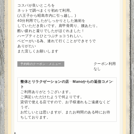
コスパが良いところを
ネットで調べまくり初めて利用。
(八王子から昭島市内に引っ越し。)
40分利用でしたがしっかりとした施術を
していただき良いです。肩甲骨周り、腰あたり。
酷い疲れと凝りでしたがほぐれました！
ハーブティとひとつぶチョコうれしい。
ベビーがいる為、連れて行くことができそうで
ありがたい
また宜しくお願いします
クーポン利用
予約時のクーポン・メニュー
なし
整体とリラクゼーションの店 Manoからの返信コメン
ト
ご利用ありがとうございます。
ご満足いただけたようで何よりです。
貸切で使える店ですので、お子様連れもご遠慮なくど
うぞ。
お忙しいとは思いますが、またお時間のある時にお待
ちしております。