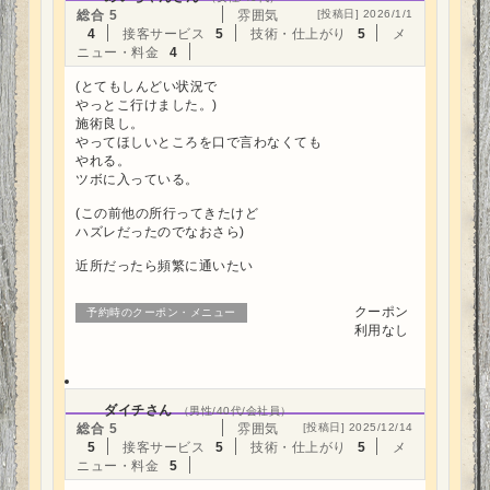
総合
5
雰囲気
[投稿日] 2026/1/1
4
接客サービス
5
技術・仕上がり
5
メ
ニュー・料金
4
(とてもしんどい状況で
やっとこ行けました。)
施術良し。
やってほしいところを口で言わなくても
やれる。
ツボに入っている。
(この前他の所行ってきたけど
ハズレだったのでなおさら)
近所だったら頻繁に通いたい
クーポン
予約時のクーポン・メニュー
利用なし
ダイチさん
（男性/40代/会社員）
総合
5
雰囲気
[投稿日] 2025/12/14
5
接客サービス
5
技術・仕上がり
5
メ
ニュー・料金
5