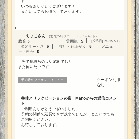
ト
いつもありがとうございます！
またいつでもお待ちしております。
ちょこさん
（女性/50代/パート・アルバイト）
総合
5
雰囲気
5
[投稿日] 2025/6/19
接客サービス
5
技術・仕上がり
5
メニュ
ー・料金
5
丁寧で気持ちのよい施術でした
また伺いたいです
クーポン利用
予約時のクーポン・メニュー
なし
整体とリラクゼーションの店 Manoからの返信コメン
ト
ご利用ありがとうございました。
予約の関係で延長できず残念でしたが、またいつでも
ご利用ください。
お待ちしております。