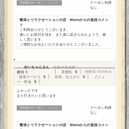
クーポン利用
予約時のクーポン・メニュー
なし
整体とリラクゼーションの店 Manoからの返信コメン
ト
ご利用ありがとうございます。
違いにお気付き頂き、また楽に起きられたようで、嬉
しく思います。
ご感想もお伝えいただきありがとうございました。
めいちゃんさん
（女性/40代/主婦）
総合
5
雰囲気
5
[投稿日] 2025/6/21
接客サービス
5
技術・仕上がり
5
メニュ
ー・料金
5
よかったです
また行きたいと思います
クーポン利用
予約時のクーポン・メニュー
なし
整体とリラクゼーションの店 Manoからの返信コメン