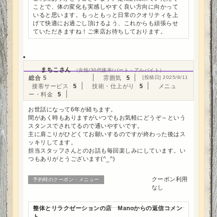
ことで、体の変化も実感しやすく良い方向に向かって
いると思います。もっともっと日常のクオリティを上
げて快適にお過ごし頂けるよう、これからも頑張らせ
ていただきますね！ご来店お待ちしております。
まちこさん
（女性/30代後半/パート・アルバイト）
総合
5
雰囲気
5
[投稿日] 2025/8/11
接客サービス
5
技術・仕上がり
5
メニュ
ー・料金
5
お世話になって6年が経ちます。
間があく時もありますがいつでもお気軽にどうぞ～という
スタンスでされてるので通いやすいです。
主に肩こりがひどくてお願いするのですが終わった後はス
ッキリしてます。
担当スタッフさんとのお話も毎回楽しみにしています。い
つもありがとうございます(^_^)
クーポン利用
予約時のクーポン・メニュー
なし
整体とリラクゼーションの店 Manoからの返信コメン
ト