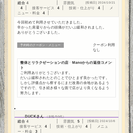
総合
4
雰囲気
[投稿日] 2024/10/21
4
接客サービス
4
技術・仕上がり
4
メ
ニュー・料金
4
今回初めて利用させていただきました。
辛かった肩凝りからの頭痛がだいぶ緩和されました。
ありがとうございました。
クーポン利用
予約時のクーポン・メニュー
なし
整体とリラクゼーションの店 Manoからの返信コメン
ト
ご利用ありがとうございます。
だいぶ緩和されたとのことでひとまず良かったです。
しかし評価点から察するにまだ改善の余地があるよう
ですので、引き続き様々な面で店がより良くなるよう
努力します。
DUCKさん
（女性/50代）
総合
4
雰囲気
5
[投稿日] 2024/10/6
接客サービス
4
技術・仕上がり
4
メニュ
ー・料金
3