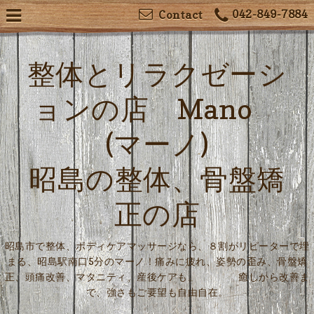
042-849-7884
Contact
整体とリラクゼーシ
ョンの店 Mano
(マーノ)
昭島の整体、骨盤矯
正の店
昭島市で整体、ボディケアマッサージなら、８割がリピーターで埋
まる、昭島駅南口5分のマーノ！痛みに疲れ、姿勢の歪み、骨盤矯
正、頭痛改善、マタニティ、産後ケアも。 癒しから改善ま
で、強さもご要望も自由自在。