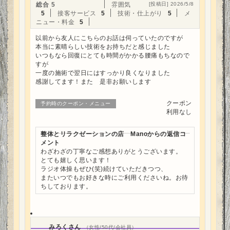
総合
5
雰囲気
[投稿日] 2026/5/8
5
接客サービス
5
技術・仕上がり
5
メ
ニュー・料金
5
以前から友人にこちらのお話は伺っていたのですが
本当に素晴らしい技術をお持ちだと感じました
いつもなら回復にとても時間がかかる腰痛もちなので
すが
一度の施術で翌日にはすっかり良くなりました
感謝してます！また 是非お願いします
クーポン
予約時のクーポン・メニュー
利用なし
整体とリラクゼーションの店 Manoからの返信コ
メント
わざわざの丁寧なご感想ありがとうございます。
とても嬉しく思います！
ラジオ体操もぜひ(笑)続けていただきつつ、
またいつでもお好きな時にご利用くださいね。お待
ちしております。
みろくさん
（女性/50代/会社員）