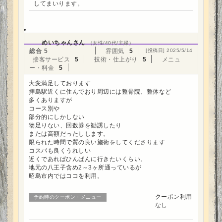
してまいります。
めいちゃんさん
（女性/40代/主婦）
総合
5
雰囲気
5
[投稿日] 2025/5/14
接客サービス
5
技術・仕上がり
5
メニュ
ー・料金
5
大変満足しております
拝島駅近くに住んでおり周辺には整骨院、整体など
多くありますが
コース別や
部分的にしかしない
物足りない、回数券を勧誘したり
または高額だったしします。
限られた時間で質の良い施術をしてくださります
コスパも良くうれしい
近くであればひんぱんに行きたいくらい。
地元の八王子含め2～3ヶ所通っているが
昭島市内ではココを利用。
クーポン利用
予約時のクーポン・メニュー
なし