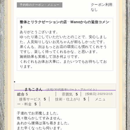
クーポン利用
予約時のクーポン・メニュー
なし
整体とリラクゼーションの店 Manoからの返信コメン
ト
ありがとうございます。
ゆったり過ごしていただいたとのことで、安心しまし
た。人見知りしないお兄ちゃんが頼もしかったです。
弟くんも、次はもっとお店の環境にも慣れてくれそう
ですし、楽しく待ってくれるかな、と思います。
施術効果も実感して頂き何よりです。
くれぐれもお体お大事に。またいつでもお待ちしてお
ります。
まちこさん
（女性/30代後半/パート・アルバイト）
総合
5
雰囲気
5
[投稿日] 2025/2/15
接客サービス
5
技術・仕上がり
5
メニュ
ー・料金
5
子連れでお邪魔しました。
色々散らかしてすみません。
あれから腰痛は落ち着きました。
また辛くなったら伺います。