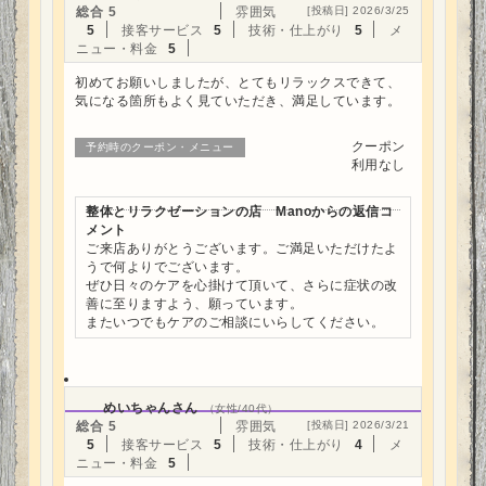
総合
5
雰囲気
[投稿日] 2026/3/25
5
接客サービス
5
技術・仕上がり
5
メ
ニュー・料金
5
初めてお願いしましたが、とてもリラックスできて、
気になる箇所もよく見ていただき、満足しています。
クーポン
予約時のクーポン・メニュー
利用なし
整体とリラクゼーションの店 Manoからの返信コ
メント
ご来店ありがとうございます。ご満足いただけたよ
うで何よりでございます。
ぜひ日々のケアを心掛けて頂いて、さらに症状の改
善に至りますよう、願っています。
またいつでもケアのご相談にいらしてください。
めいちゃんさん
（女性/40代）
総合
5
雰囲気
[投稿日] 2026/3/21
5
接客サービス
5
技術・仕上がり
4
メ
ニュー・料金
5