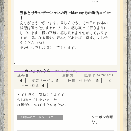
なし
整体とリラクゼーションの店 Manoからの返信コメン
ト
ありがとうございます。同じ方でも、その日のお体の
状態は違ったりするので、常に感じ取って行うように
しています。極力正確に感じ取るよう心がけておりま
すが、気になる事やお好みなどあれば、遠慮なくお伝
えくださいね！
またいつでもお待ちしております。
めいちゃんさん
（女性/40代/主婦）
総合
5
雰囲気
[投稿日] 2025/10/12
4
接客サービス
5
技術・仕上がり
5
メ
ニュー・料金
4
とても良く、気持ちもよくて
少し眠ってしまいました
施術がいいのでまたいきたい。
クーポン利用
予約時のクーポン・メニュー
なし