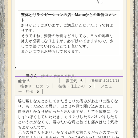
なし
整体とリラクゼーションの店 Manoからの返信コメン
ト
ありがとうございます。ご満足いただけたようで何よ
りです。
そうですね、姿勢の改善はどうしても、日々の地道な
努力が必要になりますが、必ず効いてきますので、少
しづつ続けていけるととても良いです。
またいつでもお待ちしております。
達さん
（女性/20代後半/会社員）
総合
5
雰囲気
5
[投稿日] 2025/1/13
接客サービス
5
技術・仕上がり
5
メニュ
ー・料金
5
騙し騙しなんとかしてきた首こりの痛みがあまりに酷くな
り、もうだめだと思い、口コミを見て駆け込みました。
自覚通りかなり酷かったと思いますが、とても慎重に、少
しずつほぐしていただき、ぐりぐりしたりバキバキしたり
というのがなくて、岩みたいな肩と首でも痛みはなく気持
ちよかったです。
元々の肩こりもあり、かなり頑固な首こりだったので一度
で完治！とはいきませんでしたが(そのあたりの説明もいた