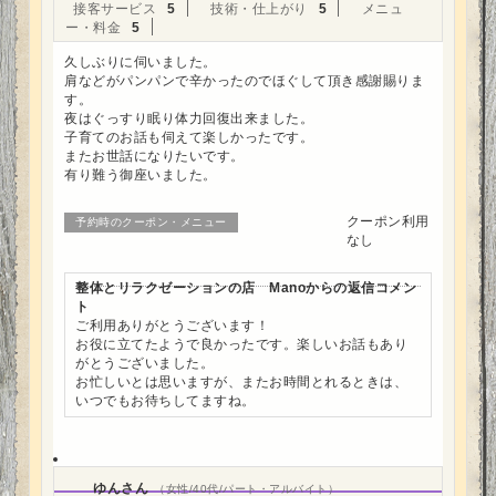
接客サービス
5
技術・仕上がり
5
メニュ
ー・料金
5
久しぶりに伺いました。
肩などがパンパンで辛かったのでほぐして頂き感謝賜りま
す。
夜はぐっすり眠り体力回復出来ました。
子育てのお話も伺えて楽しかったです。
またお世話になりたいです。
有り難う御座いました。
クーポン利用
予約時のクーポン・メニュー
なし
整体とリラクゼーションの店 Manoからの返信コメン
ト
ご利用ありがとうございます！
お役に立てたようで良かったです。楽しいお話もあり
がとうございました。
お忙しいとは思いますが、またお時間とれるときは、
いつでもお待ちしてますね。
ゆんさん
（女性/40代/パート・アルバイト）