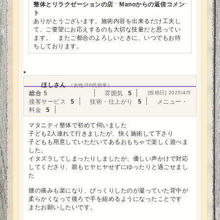
整体とリラクゼーションの店 Manoからの返信コメン
ト
ありがとうございます。施術内容を出来るだけ工夫し
て、ご要望にお応えするのも大切な技量だと思ってい
ます。 またご都合のよろしいときに、いつでもお待
ちしております。
ほしさん
（女性/30代前半）
総合
5
雰囲気
5
[投稿日] 2025/4/5
接客サービス
5
技術・仕上がり
5
メニュー・
料金
5
マタニティ整体で初めて伺いました
子ども2人連れて行きましたが、快く施術して下さり
子どもも用意していただいてあるおもちゃで楽しく遊べま
した。
イタズラしてしまったりしましたが、優しい声かけで対応
してくださり、親もヒヤヒヤせずにゆったりと過ごせまし
た
腰の痛みも楽になり、びっくりしたのが凝っていた背中が
柔らかくなって後ろで手を組めるようになったことです
またお願いしたいです。