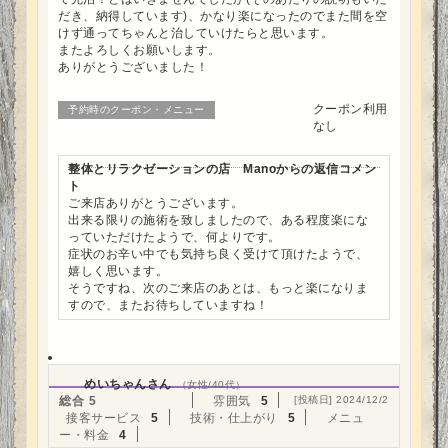
だき、納得しています)、かなり楽になったのでまた間を空
けず通ってちゃんと治していけたらと思います。
またよろしくお願いします。
ありがとうございました！
クーポン利用
予約時のクーポン・メニュー
なし
整体とリラクゼーションの店 Manoからの返信コメン
ト
ご来店ありがとうございます。
出来る限りの施術を致しましたので、ある程度楽にな
っていただけたようで、何よりです。
症状のお辛い中でも気持ち良く受けて頂けたようで、
嬉しく思います。
そうですね、次のご来店のあとは、もっと楽になりま
すので、またお待ちしていますね！
めいちゃんさん
（女性/40代）
総合
5
雰囲気
5
[投稿日] 2024/12/2
接客サービス
5
技術・仕上がり
5
メニュ
ー・料金
4