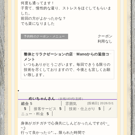
何度も通ってます！
子育て、慢性的な凝り、ストレスをほぐしてもらいま
した。
前回の方がよかったかな？
でも楽になりました
クーポン
予約時のクーポン・メニュー
利用なし
整体とリラクゼーションの店 Manoからの返信コ
メント
いつもありがとうございます。毎回できうる限りの
技術を尽くしておりますので、今後とも宜しくお願
い致します。
めいちゃんさん
（女性/40代/主婦）
総合
5
雰囲気
[投稿日] 2026/3/1
5
接客サービス
5
技術・仕上がり
5
メ
ニュー・料金
5
身体がガチガチで心身共にしんどかったんですが(~_
~;)
行って良かった☆*:.｡. 限られた時間で