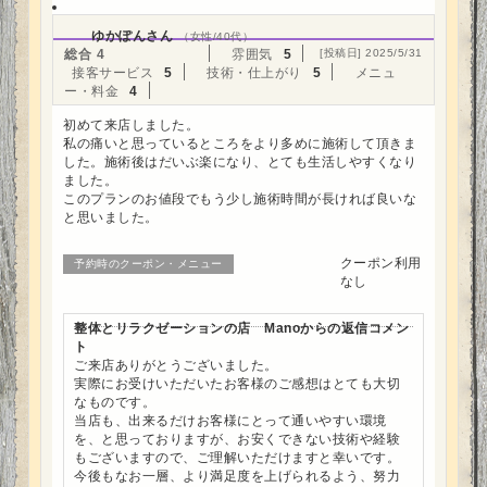
ゆかぽんさん
（女性/40代）
総合
4
雰囲気
5
[投稿日] 2025/5/31
接客サービス
5
技術・仕上がり
5
メニュ
ー・料金
4
初めて来店しました。
私の痛いと思っているところをより多めに施術して頂きま
した。施術後はだいぶ楽になり、とても生活しやすくなり
ました。
このプランのお値段でもう少し施術時間が長ければ良いな
と思いました。
クーポン利用
予約時のクーポン・メニュー
なし
整体とリラクゼーションの店 Manoからの返信コメン
ト
ご来店ありがとうございました。
実際にお受けいただいたお客様のご感想はとても大切
なものです。
当店も、出来るだけお客様にとって通いやすい環境
を、と思っておりますが、お安くできない技術や経験
もございますので、ご理解いただけますと幸いです。
今後もなお一層、より満足度を上げられるよう、努力