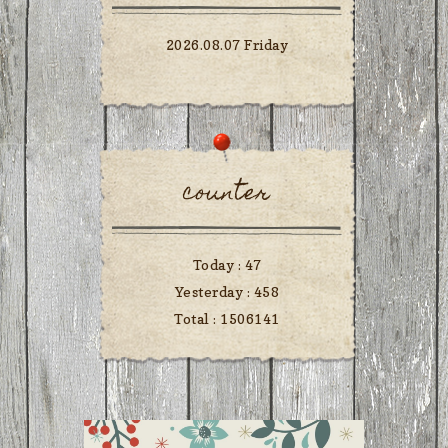
2026.08.07 Friday
counter
Today :
47
Yesterday :
458
Total :
1506141