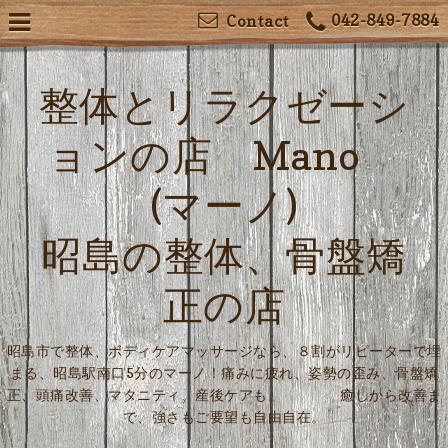
042-849-7884
Contact
整体とリラクゼーシ
ョンの店 Mano
(マーノ)
昭島の整体、骨盤矯
正の店
昭島市で整体、ボディケアマッサージなら、８割がリピーターで埋
まる、昭島駅南口5分のマーノ！痛みに疲れ、姿勢の歪み、骨盤矯
正、頭痛改善、マタニティ、産後ケアも。 癒しから改善ま
で、強さもご要望も自由自在。