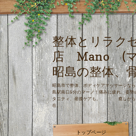
整体とリラク
店 Mano (
昭島の整体、
昭島市で整体、ボディケアマッサージなら
島駅南口5分のマーノ！痛みに疲れ、姿勢
タニティ、産後ケアも。 癒しから改
在。
トップページ