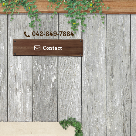
042-849-7884
Contact