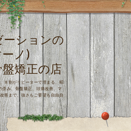
ゼーションの
マーノ)
骨盤矯正の店
、８割がリピーターで埋まる、昭
の歪み、骨盤矯正、頭痛改善、マ
善まで、強さもご要望も自由自