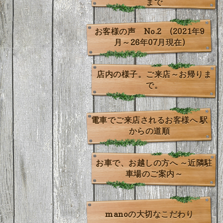
まで
お客様の声 No.2 (2021年9
月～26年07月現在)
店内の様子。ご来店～お帰りま
で。
電車でご来店されるお客様へ 駅
からの道順
お車で、お越しの方へ ～近隣駐
車場のご案内～
manoの大切なこだわり