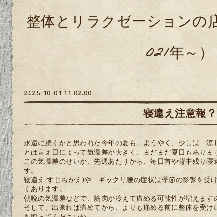
整体とリラクゼーションの店
021年～）
2025-10-01 11:02:00
寝違え注意報？
永遠に続くかと思われた今年の夏も、ようやく、少しは、涼
とは言え日によって気温差が大きく、まだまだ夏日もありま
この気温差のせいか、先週あたりから、毎日首や背中残り寝
す。
寝違え(すじちがえ)や、ギックリ腰の症状は季節の影響を受
くあります。
朝晩の気温差などで、筋肉が冷えて痛める可能性が増えます
そして、出来れば痛めてから、よりも痛める前に整体を受け
を取ってくださいね。