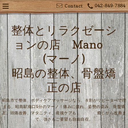
042-849-7884
Contact
整体とリラクゼーシ
ョンの店 Mano
(マーノ)
昭島の整体、骨盤矯
正の店
昭島市で整体、ボディケアマッサージなら、８割がリピーターで埋
まる、昭島駅南口5分のマーノ！痛みに疲れ、姿勢の歪み、骨盤矯
正、頭痛改善、マタニティ、産後ケアも。 癒しから改善ま
で、強さもご要望も自由自在。